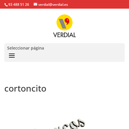
93 488 51 26
verdial@verdial.es
Seleccionar página
cortoncito