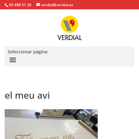
93 488 51 26
verdial@verdial.es
Seleccionar página
el meu avi