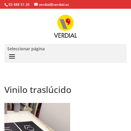
93 488 51 26
verdial@verdial.es
Seleccionar página
Vinilo traslúcido