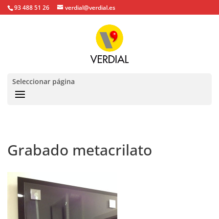
93 488 51 26
verdial@verdial.es
Seleccionar página
Grabado metacrilato