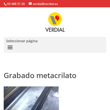
93 488 51 26
verdial@verdial.es
Seleccionar página
Grabado metacrilato