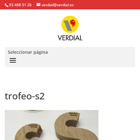
93 488 51 26
verdial@verdial.es
Seleccionar página
trofeo-s2