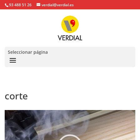
93 488 51 26
verdial@verdial.es
Seleccionar página
corte
Reproductor
de
vídeo