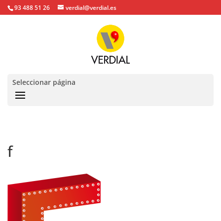
93 488 51 26
verdial@verdial.es
Seleccionar página
f