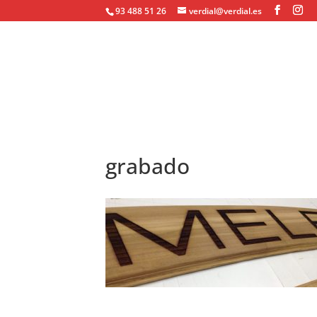
93 488 51 26
verdial@verdial.es
grabado