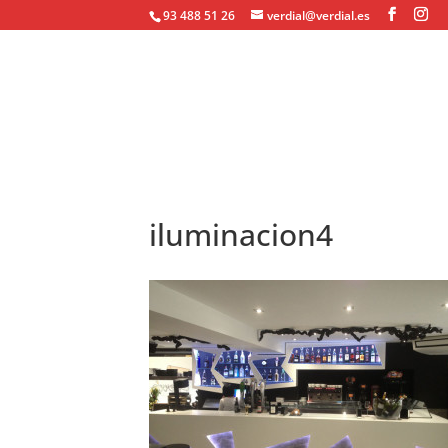
93 488 51 26
verdial@verdial.es
iluminacion4