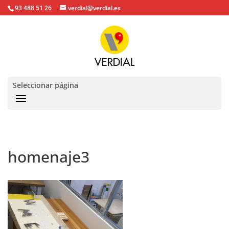
93 488 51 26
verdial@verdial.es
Seleccionar página
homenaje3