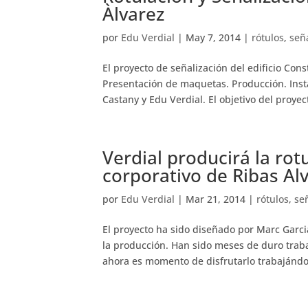
Àlvarez
por
Edu Verdial
|
May 7, 2014
|
rótulos
,
señ
El proyecto de señalización del edificio Cons
Presentación de maquetas. Producción. Insta
Castany y Edu Verdial. El objetivo del proyect
Verdial producirá la rotu
corporativo de Ribas Al
por
Edu Verdial
|
Mar 21, 2014
|
rótulos
,
se
El proyecto ha sido diseñado por Marc Garci
la producción. Han sido meses de duro trab
ahora es momento de disfrutarlo trabajándol