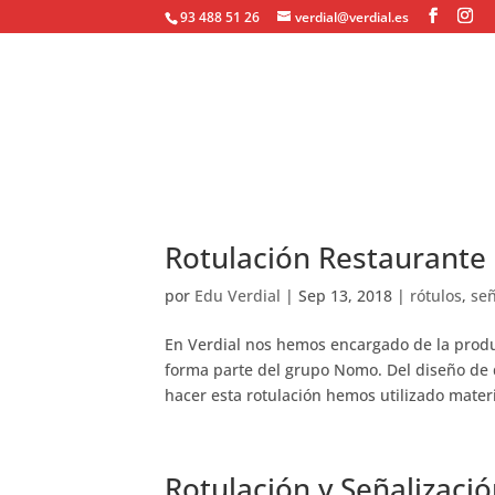
93 488 51 26
verdial@verdial.es
Rotulación Restaurant
por
Edu Verdial
|
Sep 13, 2018
|
rótulos
,
señ
En Verdial nos hemos encargado de la produ
forma parte del grupo Nomo. Del diseño de d
hacer esta rotulación hemos utilizado materi
Rotulación y Señalizació