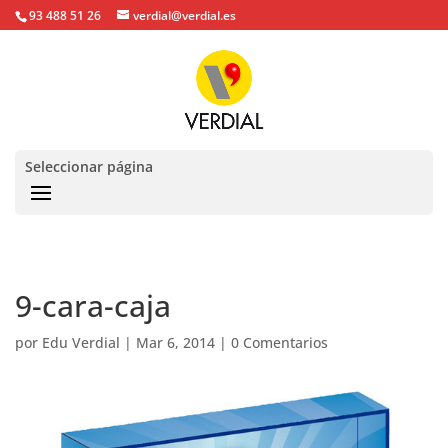
93 488 51 26
verdial@verdial.es
Seleccionar página
9-cara-caja
por
Edu Verdial
|
Mar 6, 2014
|
0 Comentarios