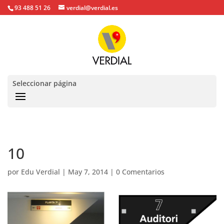
93 488 51 26
verdial@verdial.es
Seleccionar página
10
por
Edu Verdial
|
May 7, 2014
|
0 Comentarios