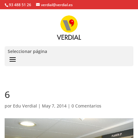
93 488 51 26
verdial@verdial.es
Seleccionar página
6
por
Edu Verdial
|
May 7, 2014
|
0 Comentarios