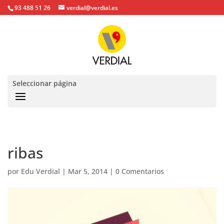
93 488 51 26
verdial@verdial.es
Seleccionar página
ribas
por
Edu Verdial
|
Mar 5, 2014
|
0 Comentarios